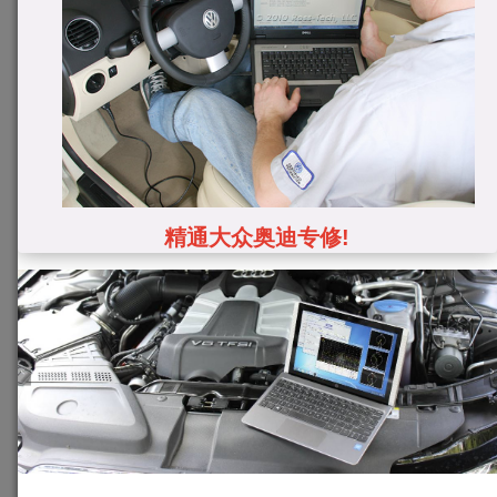
精通大众奥迪专修!